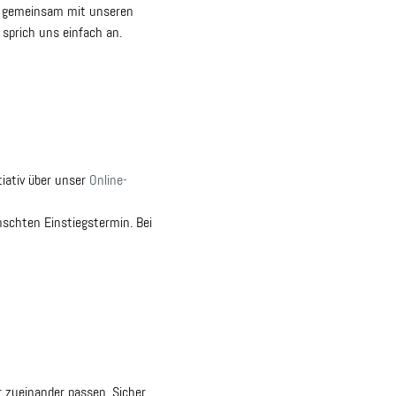
en gemeinsam mit unseren
 sprich uns einfach an.
tiativ über
unser
Online-
nschten Einstiegstermin. Bei
r zueinander passen. Sicher