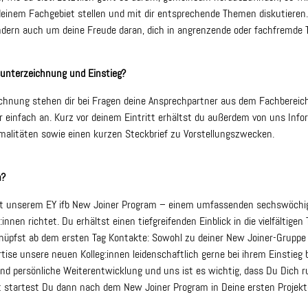
deinem Fachgebiet stellen und mit dir entsprechende Themen diskutieren
ern auch um deine Freude daran, dich in angrenzende oder fachfremde
sunterzeichnung und Einstieg?
chnung stehen dir bei Fragen deine Ansprechpartner aus dem Fachbereich
ür einfach an. Kurz vor deinem Eintritt erhältst du außerdem von uns In
rmalitäten sowie einen kurzen Steckbrief zu Vorstellungszwecken.
m?
 mit unserem EY ifb New Joiner Program – einem umfassenden sechswöchi
:innen richtet. Du erhältst einen tiefgreifenden Einblick in die vielfältige
nüpfst ab dem ersten Tag Kontakte: Sowohl zu deiner New Joiner-Gruppe 
ertise unsere neuen Kolleg:innen leidenschaftlich gerne bei ihrem Einstieg
e und persönliche Weiterentwicklung und uns ist es wichtig, dass Du Dich
t startest Du dann nach dem New Joiner Program in Deine ersten Projekte