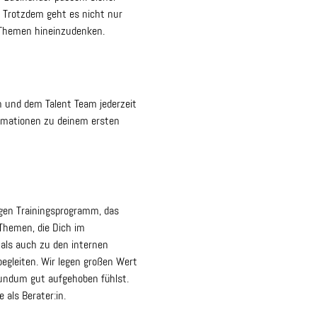
. Trotzdem geht es nicht nur
 Themen hineinzudenken.
 und dem Talent Team jederzeit
formationen zu deinem ersten
gen Trainingsprogramm, das
n Themen, die Dich im
als auch zu den internen
 begleiten. Wir legen großen Wert
 rundum gut aufgehoben fühlst.
 als Berater:in.