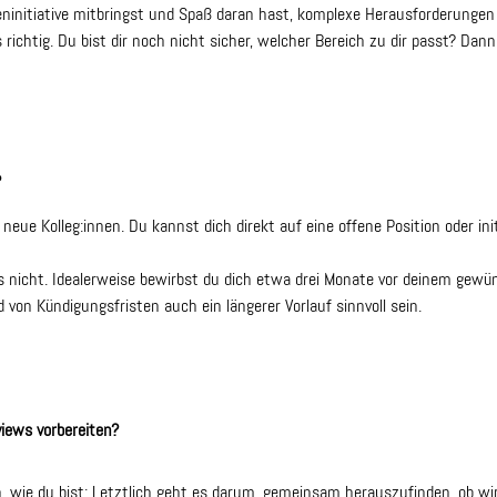
eninitiative mitbringst und Spaß daran hast, komplexe Herausforderung
 richtig. Du bist dir noch nicht sicher, welcher Bereich zu dir passt? Dann
?
eue Kolleg:innen. Du kannst dich direkt auf eine offene Position oder ini
s nicht. Idealerweise bewirbst du dich etwa drei Monate vor deinem gewü
von Kündigungsfristen auch ein längerer Vorlauf sinnvoll sein.
views vorbereiten?
h, wie du bist: Letztlich geht es darum, gemeinsam herauszufinden, ob wi