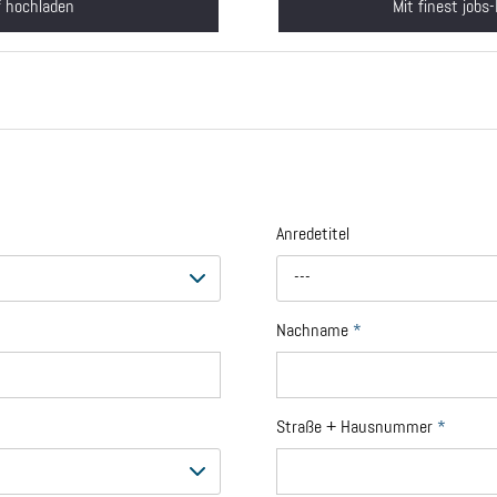
f hochladen
Mit finest jobs
Anredetitel
---
Nachname
*
Straße + Hausnummer
*